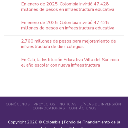
En enero de 2025, Colombia invirtió 47.428
millones de pesos en infraestructura educativa
En enero de 2025, Colombia invirtió 47.428
millones de pesos en infraestructura educativa
2.760 millones de pesos para mejoramiento de
infraestructura de diez colegios
En Cali, la Institución Educativa Villa del Sur inicia
el año escolar con nueva infraestructura
CONÓCENOS
PROYECTOS
NOTICIAS
LÍNEAS DE INVERSIÓN
CONVOCATORIAS
CONTÁCTENOS
Copyright 2026 ©
Colombia | Fondo de Financiamiento de la