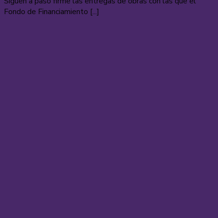
Siguen a paso firme las entregas de obras con las que el
Fondo de Financiamiento [...]