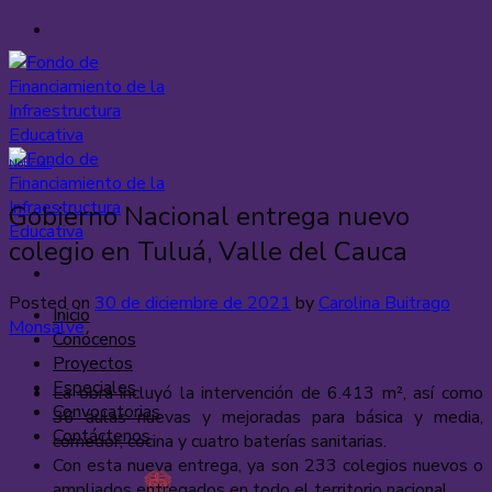
Saltar
al
contenido
Noticias
Gobierno Nacional entrega nuevo
colegio en Tuluá, Valle del Cauca
Posted on
30 de diciembre de 2021
by
Carolina Buitrago
Inicio
Monsalve
Conócenos
Proyectos
Especiales
La obra incluyó la intervención de 6.413 m², así como
Convocatorias
36 aulas nuevas y mejoradas para básica y media,
Contáctenos
comedor, cocina y cuatro baterías sanitarias.
Con esta nueva entrega, ya son 233 colegios nuevos o
ampliados entregados en todo el territorio nacional