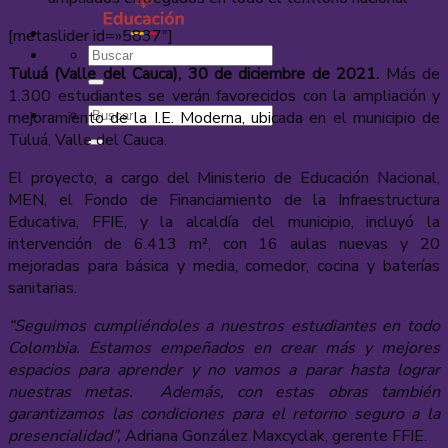
[metaslider id=»5837″]
Tuluá (Valle del Cauca), 30 de diciembre de 2021.
Más de
1.300 estudiantes se verán favorecidos con la ampliación y
mejoramiento de la I.E. Moderna, ubicada en el municipio de
Tuluá, Valle del Cauca.
El proyecto, a cargo del Ministerio de Educación Nacional,
MEN, el Fondo de Financiamiento de la Infraestructura
Educativa, FFIE, y la alcaldía del municipio, incluyó la
intervención de 6.413 m², con 16 aulas nuevas y 20
mejoradas para básica y media, comedor, cocina y baterías
sanitarias.
“Seguimos cumpliéndoles a nuestros estudiantes en todo
Colombia. Estamos empeñados en crear más y mejores
espacios para aprender y no vamos a parar hasta lograr
nuestras metas. Además, con estas obras también
garantizamos las condiciones para el retorno seguro a la
presencialidad”,
Adriana González Maxcyclak, gerente FFIE.