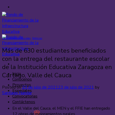
Saltar
al
contenido
Mejoramientos Rurales
,
Noticias
Más de 630 estudiantes beneficiados
con la entrega del restaurante escolar
de la Institución Educativa Zaragoza en
Inicio
Cartago, Valle del Cauca
Conócenos
Proyectos
Posted on
23 de julio de 2021
23 de julio de 2021
by
Especiales
Santiago Nandar
Convocatorias
Contáctenos
En el Valle del Cauca, el MEN y el FFIE han entregado
12 obras de mejoramientos rurales.