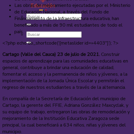
Las obras de mejoramiento ejecutadas por el Ministerio
de Educación Nacional, a través del Fondo de
Financiamiento de la Infraestructura educativa, han
beneficiado a más de 90 mil estudiantes de todo el
país.
<?php echo do_shortcode(‘[metaslider id=»4403″]’); ?>
Cartago (Valle del Cauca) 23 de julio de 2021.
Construir
espacios de aprendizaje para las comunidades educativas en
general, contribuye a brindar una educación de calidad,
fomentar el acceso y la permanencia de niños y jóvenes, a la
implementación de la Jornada Única Escolar y permitirán el
regreso de nuestros estudiantes a través de la alternancia.
En compañía de la Secretaría de Educación del municipio de
Cartago, la gerente del FFIE, Adriana González Maxcyclak, y
su equipo de trabajo, entregaron las obras de remodelación y
mejoramiento de la Institución Educativa Zaragoza sede
principal, la cual beneficiará a 634 niños, niñas y jóvenes del
municipio.