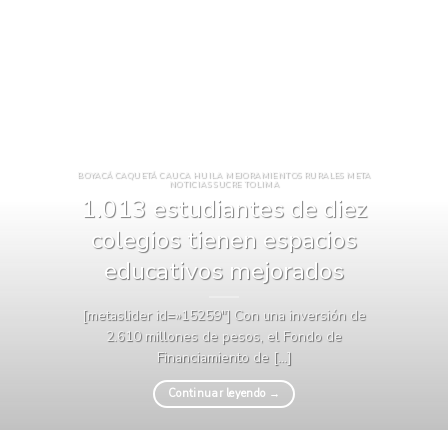
BOYACÁ CAQUETÁ CAUCA HUILA MEJORAMIENTOS RURALES META
NOTICIAS SUCRE TOLIMA
1.013 estudiantes de diez
colegios tienen espacios
educativos mejorados
[metaslider id=»15259″] Con una inversión de
2.610 millones de pesos, el Fondo de
Financiamiento de [...]
Continuar leyendo
→