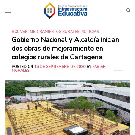
Saltar
al
contenido
BOLÍVAR
,
MEJORAMIENTOS RURALES
,
NOTICIAS
Gobierno Nacional y Alcaldía inician
dos obras de mejoramiento en
colegios rurales de Cartagena
POSTED ON
16 DE SEPTIEMBRE DE 2020
BY
FABIÁN
MORALES