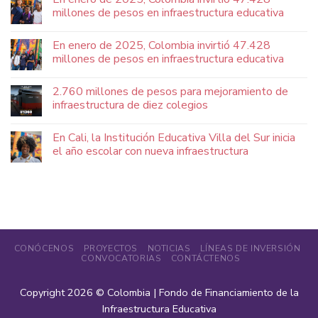
millones de pesos en infraestructura educativa
En enero de 2025, Colombia invirtió 47.428
millones de pesos en infraestructura educativa
2.760 millones de pesos para mejoramiento de
infraestructura de diez colegios
En Cali, la Institución Educativa Villa del Sur inicia
el año escolar con nueva infraestructura
CONÓCENOS
PROYECTOS
NOTICIAS
LÍNEAS DE INVERSIÓN
CONVOCATORIAS
CONTÁCTENOS
Copyright 2026 ©
Colombia | Fondo de Financiamiento de la
Infraestructura Educativa