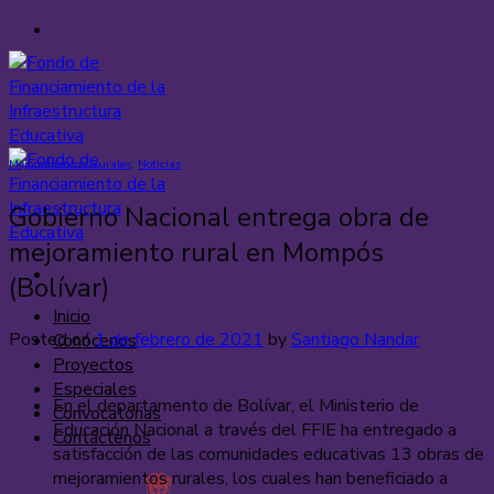
Saltar
al
contenido
Mejoramientos Rurales
,
Noticias
Gobierno Nacional entrega obra de
mejoramiento rural en Mompós
(Bolívar)
Inicio
Posted on
1 de febrero de 2021
by
Santiago Nandar
Conócenos
Proyectos
Especiales
En el departamento de Bolívar, el Ministerio de
Convocatorias
Educación Nacional a través del FFIE ha entregado a
Contáctenos
satisfacción de las comunidades educativas 13 obras de
mejoramientos rurales, los cuales han beneficiado a