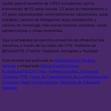
ciudad, para el beneficio de 5.853 estudiantes, por la
intervención de 92 aulas nuevas, 10 aulas en mejoramiento y
23 aulas especializadas, entre bibliotecas, laboratorios, aulas
múltiples, salones de bilingüismo, aulas polivalentes y
salones de tecnología, más nuevas baterías sanitarias, zonas
administrativas y zonas recreativas.
Siga la actualidad de nuestros proyectos de infraestructura
educativa, a través de las redes del FFIE. Visítenos en
@FondoFFIE (Twitter, Facebook, Instagram y Youtube).
Esta entrada fue publicada en
Mejoramientos Rurales
,
Noticias
y etiquetada
#IdeasQueConstruyen
,
#LaEducaciónEsDeTodos
,
Adriana González Maxyclack
,
Colombia
,
FFIE
,
Fondo de Financiamiento de la Infraestructura
Educativa
,
María Victoria Angulo
,
Ministerio de Educación
Nacional
.