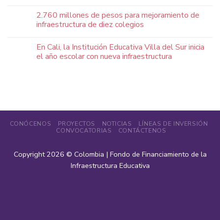
2.760 millones de pesos para mejoramiento de
infraestructura de diez colegios
En Cali, la Institución Educativa Villa del Sur inicia
el año escolar con nueva infraestructura
CONÓCENOS
PROYECTOS
NOTICIAS
LÍNEAS DE INVERSIÓN
CONVOCATORIAS
CONTÁCTENOS
Copyright 2026 ©
Colombia | Fondo de Financiamiento de la
Infraestructura Educativa