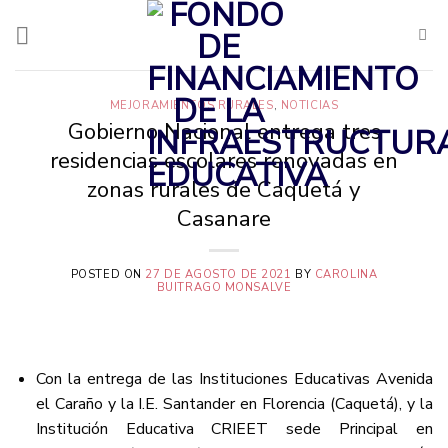
Saltar
al
contenido
MEJORAMIENTOS RURALES
,
NOTICIAS
Gobierno Nacional entrega tres
residencias escolares renovadas en
zonas rurales de Caquetá y
Casanare
POSTED ON
27 DE AGOSTO DE 2021
BY
CAROLINA
BUITRAGO MONSALVE
Con la entrega de las Instituciones Educativas Avenida
el Caraño y la I.E. Santander en Florencia (Caquetá), y la
Institución Educativa CRIEET sede Principal en