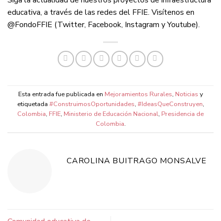
Siga la actualidad de nuestros proyectos de infraestructura
educativa, a través de las redes del FFIE. Visítenos en
@FondoFFIE (Twitter, Facebook, Instagram y Youtube).
Esta entrada fue publicada en
Mejoramientos Rurales
,
Noticias
y
etiquetada
#ConstruimosOportunidades
,
#IdeasQueConstruyen
,
Colombia
,
FFIE
,
Ministerio de Educación Nacional
,
Presidencia de
Colombia
.
CAROLINA BUITRAGO MONSALVE