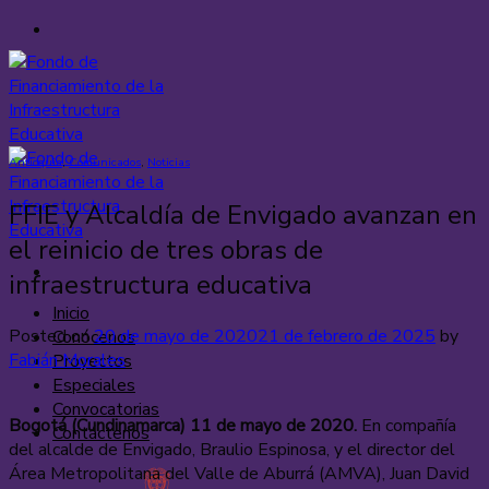
Saltar
al
contenido
Antioquia
,
Comunicados
,
Noticias
FFIE y Alcaldía de Envigado avanzan en
el reinicio de tres obras de
infraestructura educativa
Inicio
Posted on
20 de mayo de 2020
21 de febrero de 2025
by
Conócenos
Fabián Morales
Proyectos
Especiales
Convocatorias
Bogotá (Cundinamarca) 11 de mayo de 2020.
En compañía
Contáctenos
del alcalde de Envigado, Braulio Espinosa, y el director del
Área Metropolitana del Valle de Aburrá (AMVA), Juan David