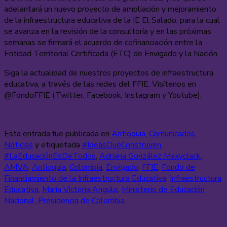
adelantará un nuevo proyecto de ampliación y mejoramiento
de la infraestructura educativa de la IE El Salado, para la cual
se avanza en la revisión de la consultoría y en las próximas
semanas se firmará el acuerdo de cofinanciación entre la
Entidad Territorial Certificada (ETC) de Envigado y la Nación.
Siga la actualidad de nuestros proyectos de infraestructura
educativa, a través de las redes del FFIE. Visítenos en
@FondoFFIE (Twitter, Facebook, Instagram y Youtube).
Esta entrada fue publicada en
Antioquia
,
Comunicados
,
Noticias
y etiquetada
#IdeasQueConstruyen
,
#LaEducaciónEsDeTodos
,
Adriana González Maxyclack
,
AMVA
,
Antioquia
,
Colombia
,
Envigado
,
FFIE
,
Fondo de
Financiamiento de la Infraestructura Educativa
,
Infraestructura
Educativa
,
María Victoria Angulo
,
Ministerio de Educación
Nacional
,
Presidencia de Colombia
.