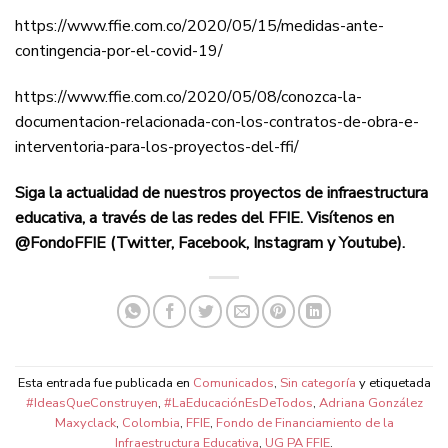
https://www.ffie.com.co/2020/05/15/medidas-ante-
contingencia-por-el-covid-19/
https://www.ffie.com.co/2020/05/08/conozca-la-
documentacion-relacionada-con-los-contratos-de-obra-e-
interventoria-para-los-proyectos-del-ffi/
Siga la actualidad de nuestros proyectos de infraestructura
educativa, a través de las redes del FFIE. Visítenos en
@FondoFFIE (Twitter, Facebook, Instagram y Youtube).
Esta entrada fue publicada en
Comunicados
,
Sin categoría
y etiquetada
#IdeasQueConstruyen
,
#LaEducaciónEsDeTodos
,
Adriana González
Maxyclack
,
Colombia
,
FFIE
,
Fondo de Financiamiento de la
Infraestructura Educativa
,
UG PA FFIE
.