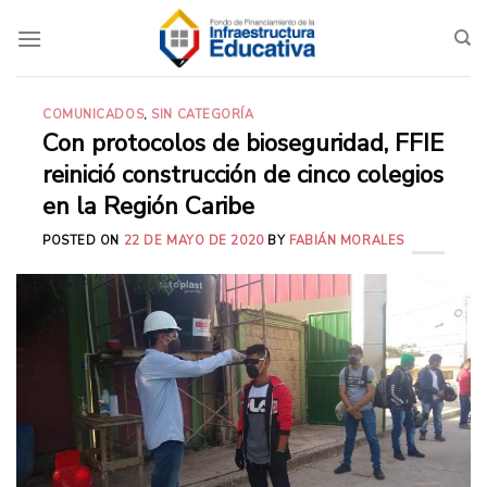
Saltar
al
contenido
COMUNICADOS
,
SIN CATEGORÍA
Con protocolos de bioseguridad, FFIE
reinició construcción de cinco colegios
en la Región Caribe
POSTED ON
22 DE MAYO DE 2020
BY
FABIÁN MORALES