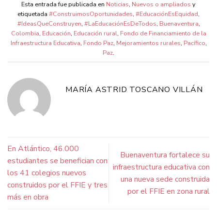
Esta entrada fue publicada en
Noticias
,
Nuevos o ampliados
y
etiquetada
#ConstruimosOportunidades
,
#EducaciónEsEquidad
,
#IdeasQueConstruyen
,
#LaEducaciónEsDeTodos
,
Buenaventura
,
Colombia
,
Educación
,
Educación rural
,
Fondo de Financiamiento de la
Infraestructura Educativa
,
Fondo Paz
,
Mejoramientos rurales
,
Pacífico
,
Paz
.
MARÍA ASTRID TOSCANO VILLÁN
En Atlántico, 46.000
Buenaventura fortalece su
estudiantes se benefician con
infraestructura educativa con
los 41 colegios nuevos
una nueva sede construida
construidos por el FFIE y tres
por el FFIE en zona rural
más en obra