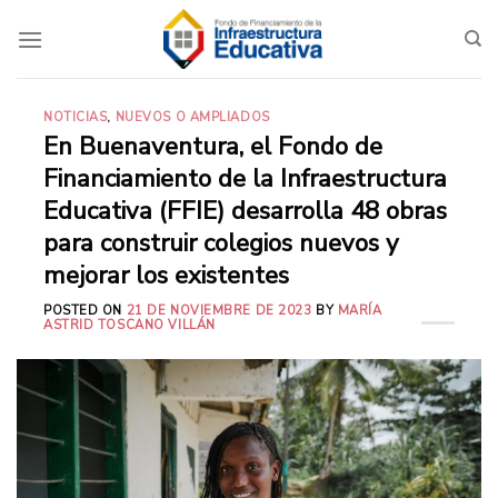
Saltar
al
contenido
NOTICIAS
,
NUEVOS O AMPLIADOS
En Buenaventura, el Fondo de
Financiamiento de la Infraestructura
Educativa (FFIE) desarrolla 48 obras
para construir colegios nuevos y
mejorar los existentes
POSTED ON
21 DE NOVIEMBRE DE 2023
BY
MARÍA
ASTRID TOSCANO VILLÁN