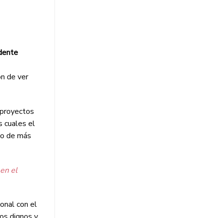
dente
ón de ver
 proyectos
s cuales el
io de más
en el
onal con el
nos dignos y