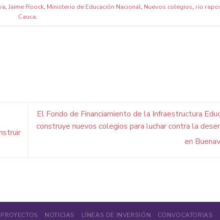
va
,
Jaime Roock
,
Ministerio de Educación Nacional
,
Nuevos colegios
,
rio rapo
Cauca
.
El Fondo de Financiamiento de la Infraestructura Educ
construye nuevos colegios para luchar contra la deser
nstruir
en Buena
PROYECTOS
NOTICIAS
LÍNEAS DE INVERSIÓN
CONVOCATORIAS