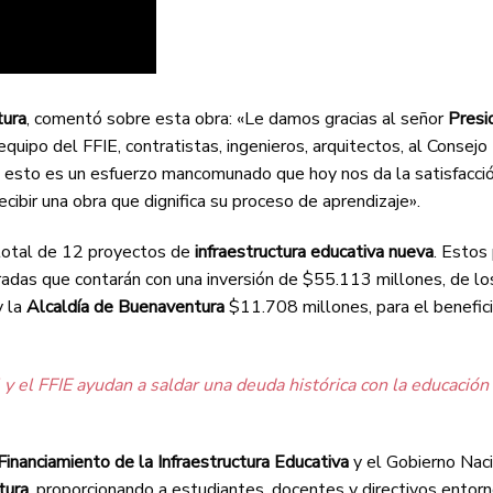
tura
, comentó sobre esta obra: «Le damos gracias al señor
Presi
equipo del FFIE, contratistas, ingenieros, arquitectos, al Consejo
ue esto es un esfuerzo mancomunado que hoy nos da la satisfacci
ecibir una obra que dignifica su proceso de aprendizaje».
 total de 12 proyectos de
infraestructura educativa nueva
. Estos
adas que contarán con una inversión de $55.113 millones, de lo
y la
Alcaldía de Buenaventura
$11.708 millones, para el benefic
y el FFIE ayudan a saldar una deuda histórica con la educación 
inanciamiento de la Infraestructura Educativa
y el Gobierno Naci
tura
, proporcionando a estudiantes, docentes y directivos entor