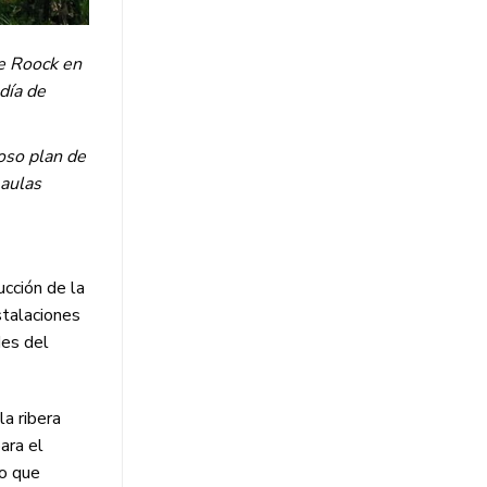
me Roock en
día de
oso plan de
 aulas
ucción de la
stalaciones
des del
la ribera
ara el
no que