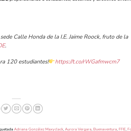
sede Calle Honda de la I.E. Jaime Roock, fruto de la
DE
.
ra 120 estudiantes!
https://t.co/rWGafmwcm7
iquetada
Adriana González Maxyclack
,
Aurora Vergara
,
Buenaventura
,
FFIE
,
F