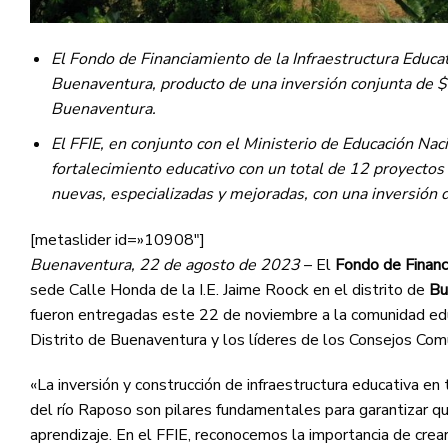
El Fondo de Financiamiento de la Infraestructura Educa
Buenaventura, producto de una inversión conjunta de $8
Buenaventura.
El FFIE, en conjunto con el Ministerio de Educación Nac
fortalecimiento educativo con un total de 12 proyectos
nuevas, especializadas y mejoradas, con una inversión 
[metaslider id=»10908″]
Buenaventura, 22 de agosto de 2023
– El
Fondo de Financi
sede Calle Honda de la I.E. Jaime Roock en el distrito de
Bu
fueron entregadas este 22 de noviembre a la comunidad edu
Distrito de Buenaventura y los líderes de los Consejos Comu
«La inversión y construcción de infraestructura educativa en t
del río Raposo son pilares fundamentales para garantizar qu
aprendizaje. En el FFIE, reconocemos la importancia de cre