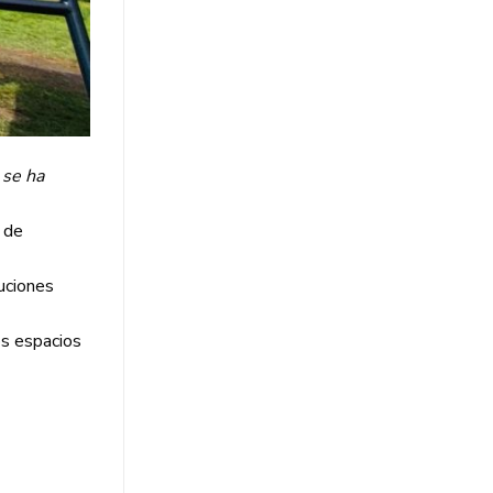
 se ha
 de
uciones
os espacios