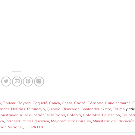
s
,
Bolívar
,
Boyacá
,
Caquetá
,
Cauca
,
Cesar
,
Chocó
,
Córdoba
,
Cundinamarca
,
G
ander
,
Noticias
,
Putumayo
,
Quindío
,
Risaralda
,
Santander
,
Sucre
,
Tolima
y eti
onstruyen
,
#LaEducaciónEsDeTodos
,
Colegio
,
Colombia
,
Educación
,
Educaci
iva
,
Infraestructura Educativa
,
Mejoramientos rurales
,
Ministerio de Educación
ción Nacional
,
UG PA FFIE
.