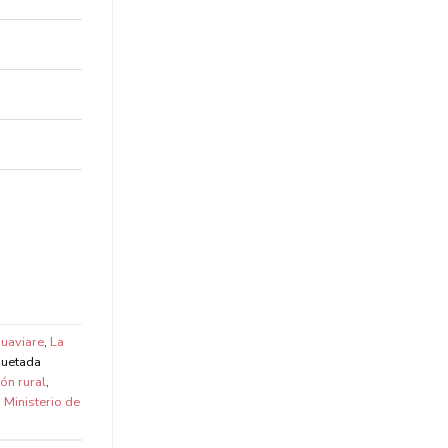
uaviare
,
La
quetada
ón rural
,
,
Ministerio de