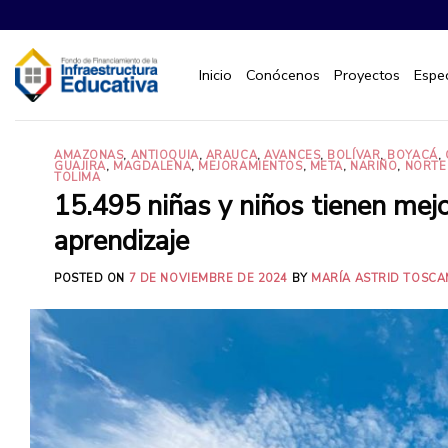
Saltar
al
contenido
Inicio
Conócenos
Proyectos
Espec
AMAZONAS
,
ANTIOQUIA
,
ARAUCA
,
AVANCES
,
BOLÍVAR
,
BOYACÁ
,
GUAJIRA
,
MAGDALENA
,
MEJORAMIENTOS
,
META
,
NARIÑO
,
NORTE
TOLIMA
15.495 niñas y niños tienen mej
aprendizaje
POSTED ON
7 DE NOVIEMBRE DE 2024
BY
MARÍA ASTRID TOSCA