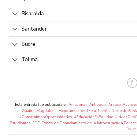
Risaralda
Santander
Sucre
Tolima
Esta entrada fue publicada en
Amazonas
,
Antioquia
,
Arauca
,
Avance
Guajira
,
Magdalena
,
Mejoramientos
,
Meta
,
Nariño
,
Norte de Sant
#ConstruimosOportunidades
,
#EducaciónEsEquidad
,
#IdeasQueC
Estudiantes
,
FFIE
,
Fondo de Financiamiento de la Infraestructura Educat
Educa