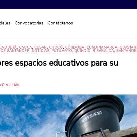
iales
Convocatorias
Contáctenos
CAQUETÁ
,
CAUCA
,
CESAR
,
CHOCÓ
,
CÓRDOBA
,
CUNDINAMARCA
,
GUAVIAR
 DE SANTANDER
,
NOTICIAS
,
PUTUMAYO
,
QUINDÍO
,
RISARALDA
,
SANTANDE
ores espacios educativos para su
NO VILLÁN