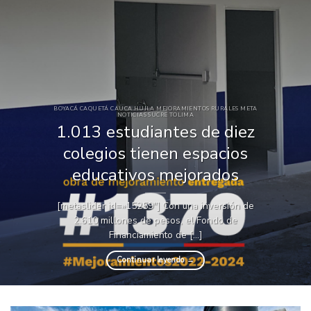
BOYACÁ CAQUETÁ CAUCA HUILA MEJORAMIENTOS RURALES META
NOTICIAS SUCRE TOLIMA
1.013 estudiantes de diez
colegios tienen espacios
educativos mejorados
[metaslider id=»15259″] Con una inversión de
2.610 millones de pesos, el Fondo de
Financiamiento de [...]
Continuar leyendo
→