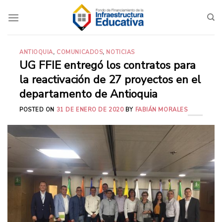
Saltar
al
contenido
ANTIOQUIA
,
COMUNICADOS
,
NOTICIAS
UG FFIE entregó los contratos para
la reactivación de 27 proyectos en el
departamento de Antioquia
POSTED ON
31 DE ENERO DE 2020
BY
FABIÁN MORALES