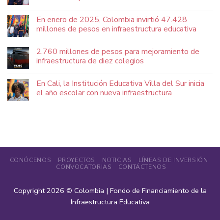
En enero de 2025, Colombia invirtió 47.428
millones de pesos en infraestructura educativa
2.760 millones de pesos para mejoramiento de
infraestructura de diez colegios
En Cali, la Institución Educativa Villa del Sur inicia
el año escolar con nueva infraestructura
CONÓCENOS
PROYECTOS
NOTICIAS
LÍNEAS DE INVERSIÓN
CONVOCATORIAS
CONTÁCTENOS
Copyright 2026 ©
Colombia | Fondo de Financiamiento de la
Infraestructura Educativa