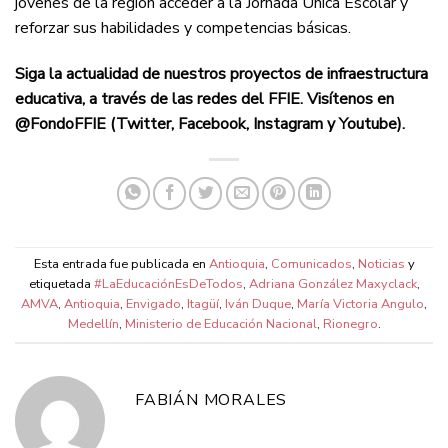
jóvenes de la región acceder a la Jornada Única Escolar y
reforzar sus habilidades y competencias básicas.
Siga la actualidad de nuestros proyectos de infraestructura
educativa, a través de las redes del FFIE. Visítenos en
@FondoFFIE (Twitter, Facebook, Instagram y Youtube).
Esta entrada fue publicada en
Antioquia
,
Comunicados
,
Noticias
y
etiquetada
#LaEducaciónEsDeTodos
,
Adriana González Maxyclack
,
AMVA
,
Antioquia
,
Envigado
,
Itagüí
,
Iván Duque
,
María Victoria Angulo
,
Medellín
,
Ministerio de Educación Nacional
,
Rionegro
.
FABIÁN MORALES