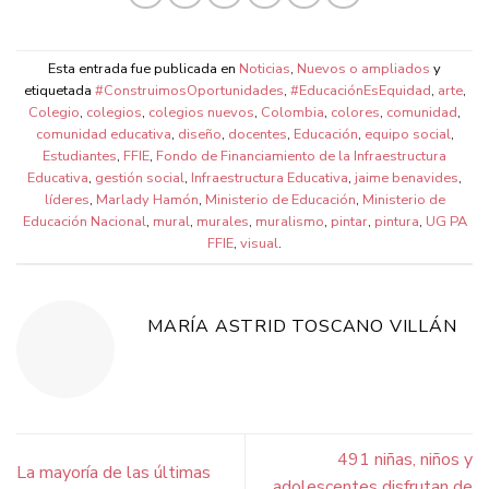
Esta entrada fue publicada en
Noticias
,
Nuevos o ampliados
y
etiquetada
#ConstruimosOportunidades
,
#EducaciónEsEquidad
,
arte
,
Colegio
,
colegios
,
colegios nuevos
,
Colombia
,
colores
,
comunidad
,
comunidad educativa
,
diseño
,
docentes
,
Educación
,
equipo social
,
Estudiantes
,
FFIE
,
Fondo de Financiamiento de la Infraestructura
Educativa
,
gestión social
,
Infraestructura Educativa
,
jaime benavides
,
líderes
,
Marlady Hamón
,
Ministerio de Educación
,
Ministerio de
Educación Nacional
,
mural
,
murales
,
muralismo
,
pintar
,
pintura
,
UG PA
FFIE
,
visual
.
MARÍA ASTRID TOSCANO VILLÁN
491 niñas, niños y
La mayoría de las últimas
adolescentes disfrutan de