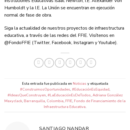
Instituciones Educativas Isaac Newton, I.E. Alexander Von
Humboldt y la I.E. La Unión se encuentran en ejecución
normal de fase de obra.
Siga la actualidad de nuestros proyectos de infraestructura
educativa, a través de las redes del FFIE. Visítenos en
@FondoFFIE (Twitter, Facebook, Instagram y Youtube).
Esta entrada fue publicada en
Noticias
y etiquetada
#ConstruimosOportunidades
,
#EducaciónEsEquidad
,
#IdeasQueConstruyen
,
#LaEducaciónEsDeTodos
,
Adriana González
Maxyclack
,
Barranquilla
,
Colombia
,
FFIE
,
Fondo de Financiamiento de la
Infraestructura Educativa
.
SANTIAGO NANDAR