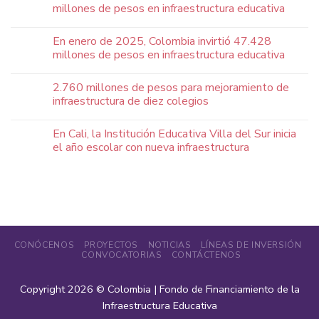
millones de pesos en infraestructura educativa
En enero de 2025, Colombia invirtió 47.428
millones de pesos en infraestructura educativa
2.760 millones de pesos para mejoramiento de
infraestructura de diez colegios
En Cali, la Institución Educativa Villa del Sur inicia
el año escolar con nueva infraestructura
CONÓCENOS
PROYECTOS
NOTICIAS
LÍNEAS DE INVERSIÓN
CONVOCATORIAS
CONTÁCTENOS
Copyright 2026 ©
Colombia | Fondo de Financiamiento de la
Infraestructura Educativa