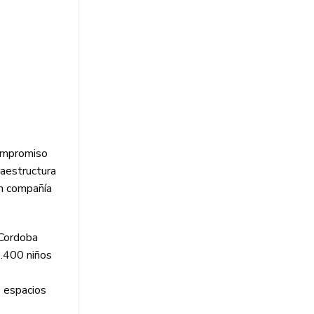
compromiso
raestructura
en compañía
 Cordoba
1.400 niños
s espacios