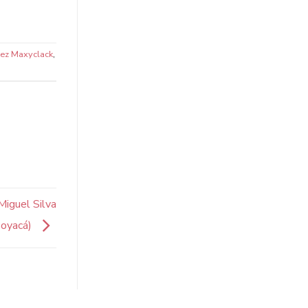
ez Maxyclack
,
Miguel Silva
Boyacá)