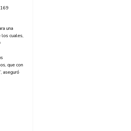
1.169
ara una
 los cuales,
0
us
os, que con
”, aseguró