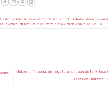
tunidades
,
#IdeasQueConstruyen
,
#LaEducaciónEsDeTodos
,
Adriana Gonzál
ura Educativa
,
Infraestructura Educativa
,
María Victoria Angulo
,
UG PA FFIE
.
Gobierno Nacional entrega la ampliación de la IE José 
menia
Plazas en Duitama (