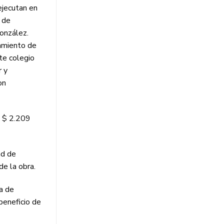
ejecutan en
s de
González.
ramiento de
te colegio
r y
on
y $ 2.209
ad de
de la obra.
a de
 beneficio de