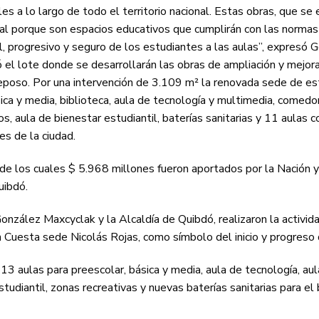
s a lo largo de todo el territorio nacional. Estas obras, que se 
ional porque son espacios educativos que cumplirán con las norma
l, progresivo y seguro de los estudiantes a las aulas”, expresó 
rió el lote donde se desarrollarán las obras de ampliación y mejo
Reposo. Por una intervención de 3.109 m² la renovada sede de es
ica y media, biblioteca, aula de tecnología y multimedia, comedo
s, aula de bienestar estudiantil, baterías sanitarias y 11 aulas c
es de la ciudad.
 de los cuales $ 5.968 millones fueron aportados por la Nación 
uibdó.
onzález Maxcyclak y la Alcaldía de Quibdó, realizaron la activid
n Cuesta sede Nicolás Rojas, como símbolo del inicio y progreso 
3 aulas para preescolar, básica y media, aula de tecnología, aul
studiantil, zonas recreativas y nuevas baterías sanitarias para el