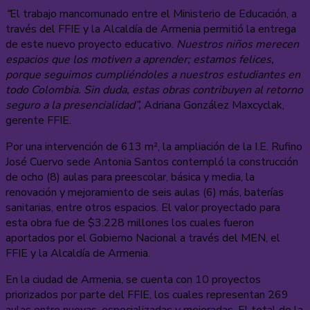
“
El trabajo mancomunado entre el Ministerio de Educación, a
través del FFIE y la Alcaldía de Armenia permitió la entrega
de este nuevo proyecto educativo.
Nuestros niños merecen
espacios que los motiven a aprender; estamos felices,
porque seguimos cumpliéndoles a nuestros estudiantes en
todo Colombia. Sin duda, estas obras contribuyen al retorno
seguro a la presencialidad”,
Adriana González Maxcyclak,
gerente FFIE.
Por una intervención de 613 m², la ampliación de la I.E. Rufino
José Cuervo sede Antonia Santos contempló la construcción
de ocho (8) aulas para preescolar, básica y media, la
renovación y mejoramiento de seis aulas (6) más, baterías
sanitarias, entre otros espacios. El valor proyectado para
esta obra fue de $3.228 millones los cuales fueron
aportados por el Gobierno Nacional a través del MEN, el
FFIE y la Alcaldía de Armenia.
En la ciudad de Armenia, se cuenta con 10 proyectos
priorizados por parte del FFIE, los cuales representan 269
aulas entre nuevas, especializadas y mejoradas. El total de la