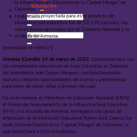
la Infraestructura Educativa en la ‘Ciudad Milagro’ de
Colombia.
La inversión proyectada para este proyecto de
infraestructura educativa fue de $3.228 millones, los
cuales fueron aportados por el Gobierno Nacional y la
Alcaldía de Armenia.
[metaslider id=»6661″]
Armenia (Quindío) 24 de marzo de 2022.
Comprometidos con
las comunidades educativas de todo Colombia, el Gobierno
del presidente Iván Duque Márquez, continúa brindando
nuevas y mejores oportunidades de acceso y permanencia
para miles de niños, niñas y jóvenes del país.
De esta manera, el Ministerio de Educación Nacional (MEN),
el Fondo de Financiamiento de la Infraestructura Educativa
(FFIE) y la Alcaldía de Armenia, entregaron las obras de
ampliación de la Institución Educativa Rufino José Cuervo Sur
sede Antonia Santos en la ‘Capital Milagro’ de Colombia, la
cual beneficiará a 420 estudiantes.