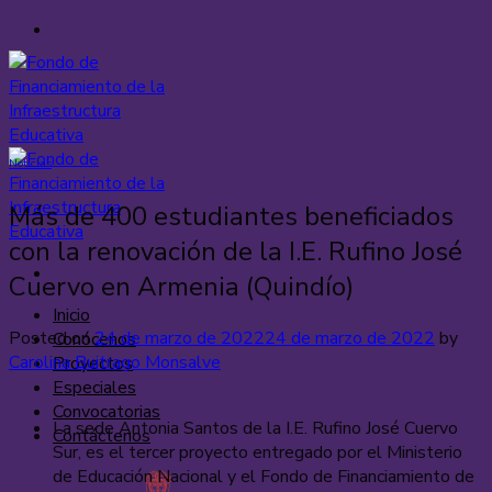
Saltar
al
contenido
Noticias
Más de 400 estudiantes beneficiados
con la renovación de la I.E. Rufino José
Cuervo en Armenia (Quindío)
Inicio
Posted on
24 de marzo de 2022
24 de marzo de 2022
by
Conócenos
Carolina Buitrago Monsalve
Proyectos
Especiales
Convocatorias
La sede Antonia Santos de la I.E. Rufino José Cuervo
Contáctenos
Sur, es el tercer proyecto entregado por el Ministerio
de Educación Nacional y el Fondo de Financiamiento de