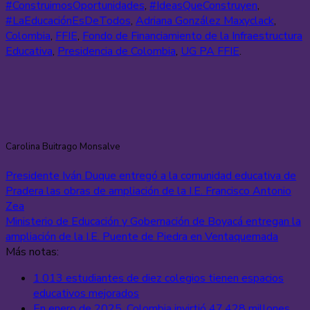
#ConstruimosOportunidades
,
#IdeasQueConstruyen
,
#LaEducaciónEsDeTodos
,
Adriana González Maxyclack
,
Colombia
,
FFIE
,
Fondo de Financiamiento de la Infraestructura
Educativa
,
Presidencia de Colombia
,
UG PA FFIE
.
Carolina Buitrago Monsalve
Presidente Iván Duque entregó a la comunidad educativa de
Pradera las obras de ampliación de la I.E. Francisco Antonio
Zea
Ministerio de Educación y Gobernación de Boyacá entregan la
ampliación de la I.E. Puente de Piedra en Ventaquemada
Más notas:
1.013 estudiantes de diez colegios tienen espacios
educativos mejorados
En enero de 2025, Colombia invirtió 47.428 millones