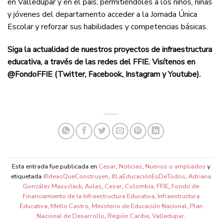
en Valledupar y en el país, permitiéndoles a los niños, niñas
y jóvenes del departamento acceder a la Jornada Única
Escolar y reforzar sus habilidades y competencias básicas.
Siga la actualidad de nuestros proyectos de infraestructura
educativa, a través de las redes del FFIE. Visítenos en
@FondoFFIE (Twitter, Facebook, Instagram y Youtube).
Esta entrada fue publicada en
Cesar
,
Noticias
,
Nuevos o ampliados
y
etiquetada
#IdeasQueConstruyen
,
#LaEducaciónEsDeTodos
,
Adriana
González Maxyclack
,
Aulas
,
Cesar
,
Colombia
,
FFIE
,
Fondo de
Financiamiento de la Infraestructura Educativa
,
Infraestructura
Educativa
,
Mello Castro
,
Ministerio de Educación Nacional
,
Plan
Nacional de Desarrollo
,
Región Caribe
,
Valledupar
.