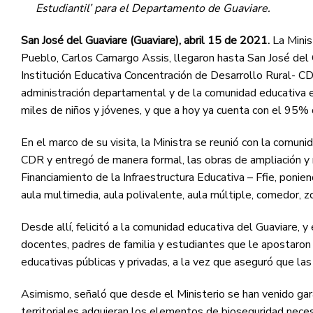
Estudiantil’ para el Departamento de Guaviare.
San José del Guaviare (Guaviare), abril 15 de 2021.
La Minis
Pueblo, Carlos Camargo Assis, llegaron hasta San José del G
Institución Educativa Concentración de Desarrollo Rural- C
administración departamental y de la comunidad educativa en
miles de niños y jóvenes, y que a hoy ya cuenta con el 95
En el marco de su visita, la Ministra se reunió con la comun
CDR y entregó de manera formal, las obras de ampliación y
Financiamiento de la Infraestructura Educativa – Ffie, ponie
aula multimedia, aula polivalente, aula múltiple, comedor, zo
Desde allí, felicitó a la comunidad educativa del Guaviare, 
docentes, padres de familia y estudiantes que le apostaron 
educativas públicas y privadas, a la vez que aseguró que las
Asimismo, señaló que desde el Ministerio se han venido gar
territoriales adquieran los elementos de bioseguridad necesa