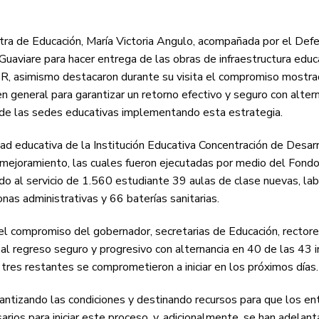
tra de Educación, María Victoria Angulo, acompañada por el Def
uaviare para hacer entrega de las obras de infraestructura educ
DR, asimismo destacaron durante su visita el compromiso mostra
 general para garantizar un retorno efectivo y seguro con alter
% de las sedes educativas implementando esta estrategia.
idad educativa de la Institución Educativa Concentración de Desar
 mejoramiento, las cuales fueron ejecutadas por medio del Fond
ndo al servicio de 1.560 estudiante 39 aulas de clase nuevas, lab
nas administrativas y 66 baterías sanitarias.
y el compromiso del gobernador, secretarias de Educación, rectore
al regreso seguro y progresivo con alternancia en 40 de las 43 i
 tres restantes se comprometieron a iniciar en los próximos días.
antizando las condiciones y destinando recursos para que los en
rios para iniciar este proceso, y, adicionalmente, se han adelan