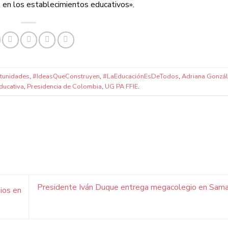
en los establecimientos educativos».
tunidades
,
#IdeasQueConstruyen
,
#LaEducaciónEsDeTodos
,
Adriana Gonzál
Educativa
,
Presidencia de Colombia
,
UG PA FFIE
.
Presidente Iván Duque entrega megacolegio en Sama
ios en