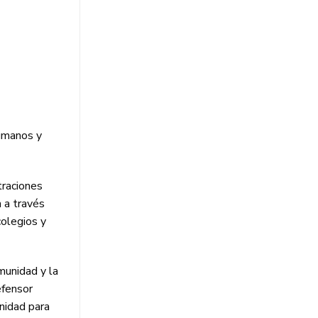
humanos y
traciones
n a través
colegios y
munidad y la
efensor
nidad para