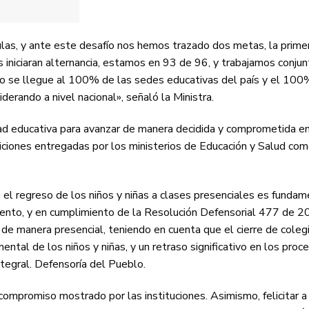
ulas, y ante este desafío nos hemos trazado dos metas, la prime
s iniciaran alternancia, estamos en 93 de 96, y trabajamos conj
ayo se llegue al 100% de las sedes educativas del país y el 100
erando a nivel nacional», señaló la Ministra.
idad educativa para avanzar de manera decidida y comprometida e
siciones entregadas por los ministerios de Educación y Salud co
el regreso de los niños y niñas a clases presenciales es fundam
iento, y en cumplimiento de la Resolución Defensorial 477 de 20
 de manera presencial, teniendo en cuenta que el cierre de coleg
ental de los niños y niñas, y un retraso significativo en los proc
tegral. Defensoría del Pueblo.
 compromiso mostrado por las instituciones. Asimismo, felicitar a