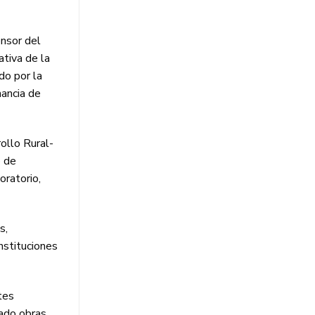
ensor del
ativa de la
do por la
nancia de
rollo Rural-
o de
oratorio,
s,
nstituciones
tes
tado obras