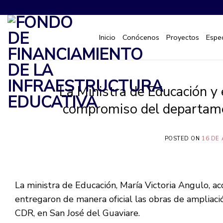
Saltar
al
contenido
Inicio
Conócenos
Proyectos
Espec
La Ministra de Educación y
compromiso del departamen
POSTED ON
16 DE 
La ministra de Educación, María Victoria Angulo, 
entregaron de manera oficial las obras de ampliaci
CDR, en San José del Guaviare.