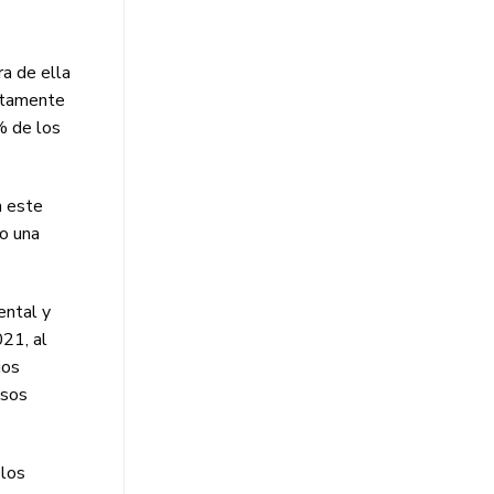
ra de ella
untamente
% de los
n este
mo una
ental y
21, al
ios
esos
 los