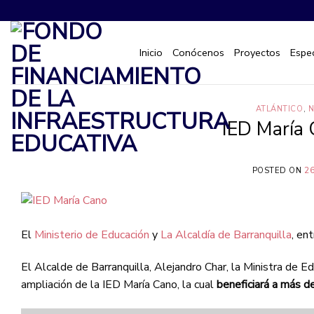
Saltar
al
contenido
Inicio
Conócenos
Proyectos
Espec
ATLÁNTICO
,
N
IED María 
POSTED ON
2
El
Ministerio de Educación
y
La Alcaldía de Barranquilla
, en
El Alcalde de Barranquilla, Alejandro Char, la Ministra de Ed
ampliación de la IED María Cano, la cual
beneficiará a más d