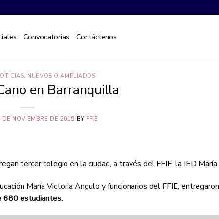
iales
Convocatorias
Contáctenos
OTICIAS
,
NUEVOS O AMPLIADOS
Cano en Barranquilla
6 DE NOVIEMBRE DE 2019
BY
FFIE
tregan tercer colegio en la ciudad, a través del FFIE, la IED María
ucación María Victoria Angulo y funcionarios del FFIE, entregaron
e 680 estudiantes.