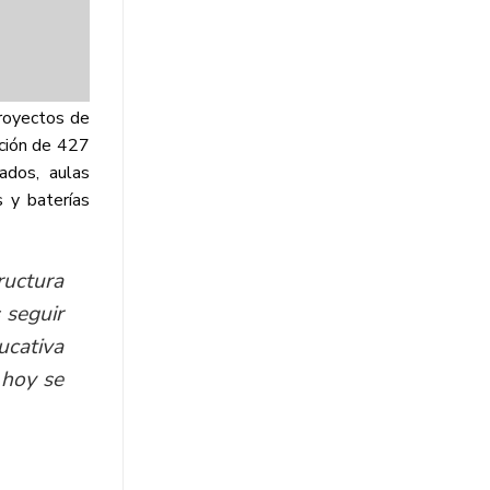
proyectos de
nción de 427
ados, aulas
s y baterías
ructura
 seguir
ucativa
 hoy se