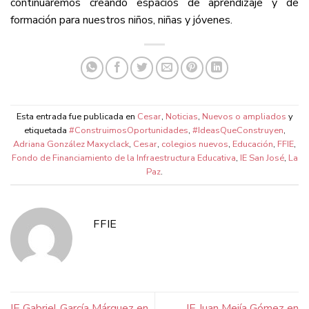
continuaremos creando espacios de aprendizaje y de
formación para nuestros niños, niñas y jóvenes.
Esta entrada fue publicada en
Cesar
,
Noticias
,
Nuevos o ampliados
y
etiquetada
#ConstruimosOportunidades
,
#IdeasQueConstruyen
,
Adriana González Maxyclack
,
Cesar
,
colegios nuevos
,
Educación
,
FFIE
,
Fondo de Financiamiento de la Infraestructura Educativa
,
IE San José
,
La
Paz
.
FFIE
IE Gabriel García Márquez en
IE Juan Mejía Gómez en