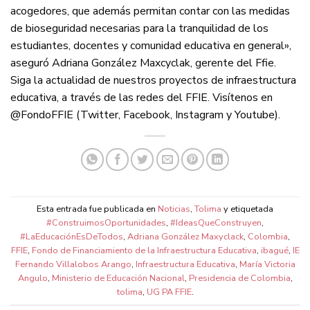
acogedores, que además permitan contar con las medidas
de bioseguridad necesarias para la tranquilidad de los
estudiantes, docentes y comunidad educativa en general»,
aseguró Adriana González Maxcyclak, gerente del Ffie.
Siga la actualidad de nuestros proyectos de infraestructura
educativa, a través de las redes del FFIE. Visítenos en
@FondoFFIE (Twitter, Facebook, Instagram y Youtube).
Esta entrada fue publicada en
Noticias
,
Tolima
y etiquetada
#ConstruimosOportunidades
,
#IdeasQueConstruyen
,
#LaEducaciónEsDeTodos
,
Adriana González Maxyclack
,
Colombia
,
FFIE
,
Fondo de Financiamiento de la Infraestructura Educativa
,
ibagué
,
IE
Fernando Villalobos Arango
,
Infraestructura Educativa
,
María Victoria
Angulo
,
Ministerio de Educación Nacional
,
Presidencia de Colombia
,
tolima
,
UG PA FFIE
.