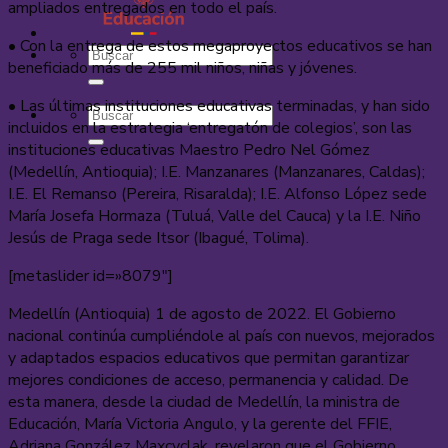
ampliados entregados en todo el país.
• Con la entrega de estos megaproyectos educativos se han
beneficiado más de 255 mil niños, niñas y jóvenes.
• Las últimas instituciones educativas terminadas, y han sido
incluidos en la estrategia ‘entregatón de colegios’, son las
instituciones educativas Maestro Pedro Nel Gómez
(Medellín, Antioquia); I.E. Manzanares (Manzanares, Caldas);
I.E. El Remanso (Pereira, Risaralda); I.E. Alfonso López sede
María Josefa Hormaza (Tuluá, Valle del Cauca) y la I.E. Niño
Jesús de Praga sede Itsor (Ibagué, Tolima).
[metaslider id=»8079″]
Medellín (Antioquia) 1 de agosto de 2022. El Gobierno
nacional continúa cumpliéndole al país con nuevos, mejorados
y adaptados espacios educativos que permitan garantizar
mejores condiciones de acceso, permanencia y calidad. De
esta manera, desde la ciudad de Medellín, la ministra de
Educación, María Victoria Angulo, y la gerente del FFIE,
Adriana González Maxcyclak, revelaron que el Gobierno