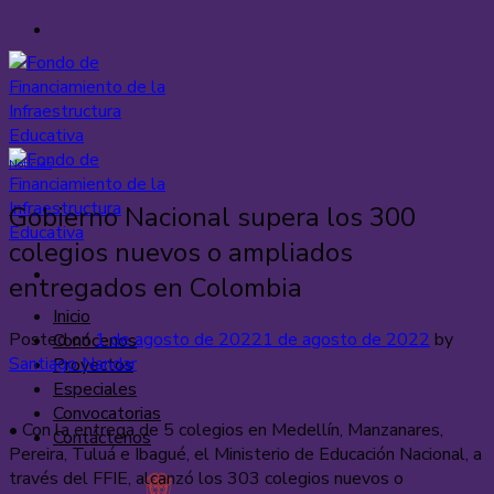
Saltar
al
contenido
Noticias
Gobierno Nacional supera los 300
colegios nuevos o ampliados
entregados en Colombia
Inicio
Posted on
1 de agosto de 2022
1 de agosto de 2022
by
Conócenos
Santiago Nandar
Proyectos
Especiales
Convocatorias
• Con la entrega de 5 colegios en Medellín, Manzanares,
Contáctenos
Pereira, Tuluá e Ibagué, el Ministerio de Educación Nacional, a
través del FFIE, alcanzó los 303 colegios nuevos o