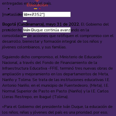
entregadas en todo el país.
[metaslider id=»7352″]
Bogotá (Cundinamarca), mayo 31 de 2022.
El Gobierno del
presidente Iván Duque continúa avanzando en la
consolidación de acciones que ratifiquen el compromiso con el
desarrollo, bienestar y formación integral de los niños y
jóvenes colombianos, y sus familias.
Siguiendo dicho compromiso, el Ministerio de Educación
Nacional, a través del Fondo de Financiamiento de la
Infraestructura Educativa -FFIE, terminó tres nuevas obras de
ampliación y mejoramiento en los departamentos de Meta,
Nariño y Tolima. Se trata de las instituciones educativas I.E.
Antonio Nariño, en el municipio de Fuentedeoro, (Meta), I.E.
Normal Superior de Pasto en Pasto (Nariño) y la I.E. Carlos
Lleras Restrepo, en Ibagué (Tolima).
«Para el Gobierno del presidente Iván Duque, la educación de
los niños, niñas y jóvenes del país es una prioridad, por eso,