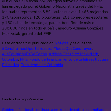
«En el país a la fecha 280 colegios nuevos o ampliados se
han entregado por el Gobierno Nacional, a través del FFIE,
los cuales representan 3.891 aulas nuevas, 1.466 mejoradas,
170 laboratorios, 126 bibliotecas, 251 comedores escolares
y 150 salas de tecnología, para el beneficio de más de
238.000 niños en todo el país», aseguró Adriana González
Maxcyclak, gerente del FFIE.
Esta entrada fue publicada en
Noticias
y etiquetada
#ConstruimosOportunidades
,
#IdeasQueConstruyen
,
#LaEducaciónEsDeTodos
,
Adriana González Maxyclack
,
Colombia
,
FFIE
,
Fondo de Financiamiento de la Infraestructura
Educativa
,
Presidencia de Colombia
.
Carolina Buitrago Monsalve
Gobierno Nacional continúa la entrega de colegios ampliados