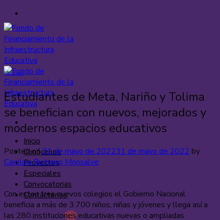
Saltar
al
contenido
Noticias
Estudiantes de Meta, Nariño y Tolima
se benefician con nuevos, mejorados y
modernos espacios educativos
Inicio
Posted on
31 de mayo de 2022
31 de mayo de 2022
by
Conócenos
Carolina Buitrago Monsalve
Proyectos
Especiales
Convocatorias
Con estos tres nuevos colegios el Gobierno Nacional
Contáctenos
beneficia a más de 3.700 niños, niñas y jóvenes y llega así a
las 280 instituciones educativas nuevas o ampliadas