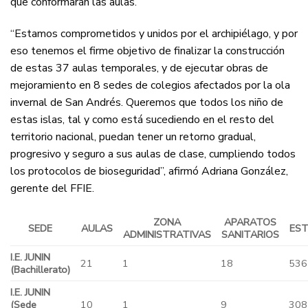
que conformarán las aulas.
“Estamos comprometidos y unidos por el archipiélago, y por
eso tenemos el firme objetivo de finalizar la construcción
de estas 37 aulas temporales, y de ejecutar obras de
mejoramiento en 8 sedes de colegios afectados por la ola
invernal de San Andrés. Queremos que todos los niño de
estas islas, tal y como está sucediendo en el resto del
territorio nacional, puedan tener un retorno gradual,
progresivo y seguro a sus aulas de clase, cumpliendo todos
los protocolos de bioseguridad”, afirmó Adriana González,
gerente del FFIE.
ZONA
APARATOS
SEDE
AULAS
EST
ADMINISTRATIVAS
SANITARIOS
I.E. JUNIN
21
1
18
536
(Bachillerato)
I.E. JUNIN
(Sede
10
1
9
308