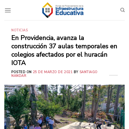
Saltar
al
contenido
NOTICIAS
En Providencia, avanza la
construcción 37 aulas temporales en
colegios afectados por el huracán
IOTA
POSTED ON
25 DE MARZO DE 2021
BY
SANTIAGO
NANDAR