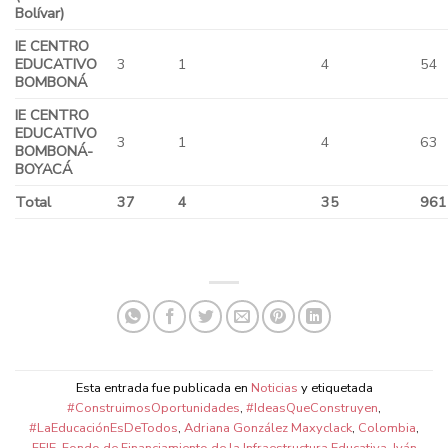
Bolívar)
IE CENTRO
EDUCATIVO
3
1
4
54
BOMBONÁ
IE CENTRO
EDUCATIVO
3
1
4
63
BOMBONÁ-
BOYACÁ
Total
37
4
35
961
Esta entrada fue publicada en
Noticias
y etiquetada
#ConstruimosOportunidades
,
#IdeasQueConstruyen
,
#LaEducaciónEsDeTodos
,
Adriana González Maxyclack
,
Colombia
,
FFIE
,
Fondo de Financiamiento de la Infraestructura Educativa
,
Iván