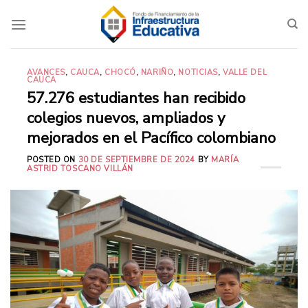
Saltar
al
contenido
AVANCES
,
CAUCA
,
CHOCÓ
,
NARIÑO
,
NOTICIAS
,
VALLE DEL
CAUCA
57.276 estudiantes han recibido
colegios nuevos, ampliados y
mejorados en el Pacífico colombiano
POSTED ON
30 DE SEPTIEMBRE DE 2024
BY
MARÍA
ASTRID TOSCANO VILLÁN