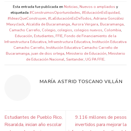
Esta entrada fue publicada en
Noticias
,
Nuevos o ampliados
y
etiquetada
#ConstruimosOportunidades
,
#EducaciónEsEquidad
,
#IdeasQueConstruyen
,
#LaEducaciónEsDeTodos
,
Adriana González
Maxyclack
,
Alcaldía de Bucaramanga
,
Aurora Vergara
,
Bucaramanga
,
Camacho Carreño
,
Colegio
,
colegios
,
colegios nuevos
,
Colombia
,
Educación
,
Estudiantes
,
FFIE
,
Fondo de Financiamiento de la
Infraestructura Educativa
,
Infraestructura Educativa
,
Institución Educativa
Camacho Carreño
,
Institución Educativa Camacho Carreño de
Bucaramanga
,
juan de dios ortega
,
Ministerio de Educación
,
Ministerio
de Educación Nacional
,
Santander
,
UG PA FFIE
.
MARÍA ASTRID TOSCANO VILLÁN
Estudiantes de Pueblo Rico,
9.116 millones de pesos
Risaralda, inician año escolar
invertidos para mejorar la