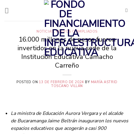
Saltar
al
contenido
NOTICIAS
,
NUEVOS O AMPLIADOS
16.000 millones de pesos fueron
invertidos en la nueva sede de la
Institución Educativa Camacho
Carreño
POSTED ON
13 DE FEBRERO DE 2024
BY
MARÍA ASTRID
TOSCANO VILLÁN
La ministra de Educación Aurora Vergara y el alcalde
de Bucaramanga Jaime Beltrán inauguraron los nuevos
espacios educativos que acogerán a casi 900