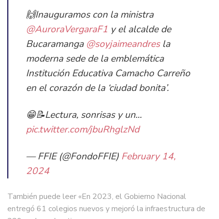
🙌Inauguramos con la ministra
@AuroraVergaraF1
y el alcalde de
Bucaramanga
@soyjaimeandres
la
moderna sede de la emblemática
Institución Educativa Camacho Carreño
en el corazón de la ‘ciudad bonita’.
😁📝Lectura, sonrisas y un…
pic.twitter.com/jbuRhglzNd
— FFIE (@FondoFFIE)
February 14,
2024
También puede leer «
En 2023, el Gobierno Nacional
entregó 61 colegios nuevos y mejoró la infraestructura de