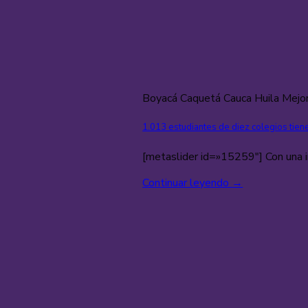
Boyacá Caquetá Cauca Huila Mejo
1.013 estudiantes de diez colegios tie
[metaslider id=»15259″] Con una in
Continuar leyendo
→