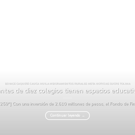
BOYACÁ CAQUETÁ CAUCA HUILA MEJORAMIENTOS RURALES META NOTICIAS SUCRE TOLIMA
ntes de diez colegios tienen espacios educat
259″] Con una inversión de 2.610 millones de pesos, el Fondo de Fina
Continuar leyendo
→