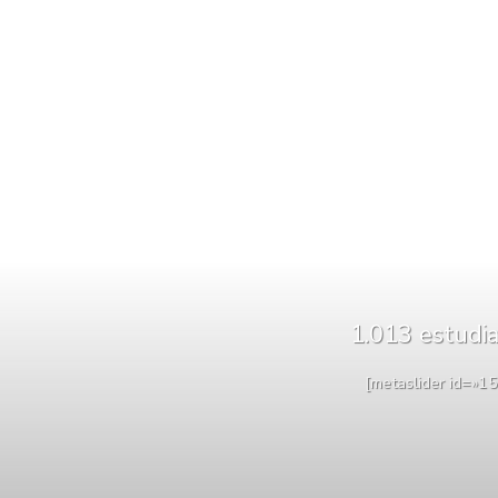
1.013 estudia
[metaslider id=»15