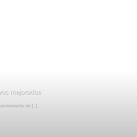
ivos mejorados
nciamiento de [...]