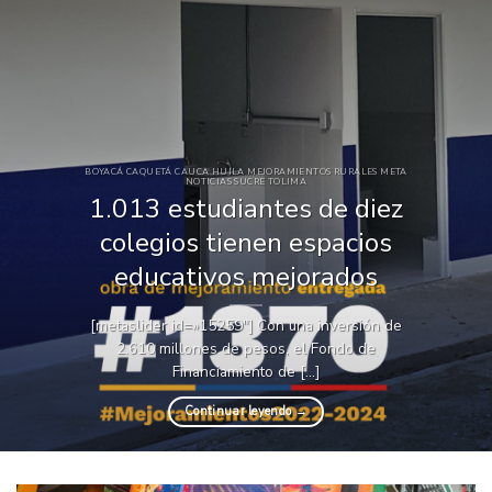
BOYACÁ CAQUETÁ CAUCA HUILA MEJORAMIENTOS RURALES META
NOTICIAS SUCRE TOLIMA
1.013 estudiantes de diez
colegios tienen espacios
educativos mejorados
[metaslider id=»15259″] Con una inversión de
2.610 millones de pesos, el Fondo de
Financiamiento de [...]
Continuar leyendo
→