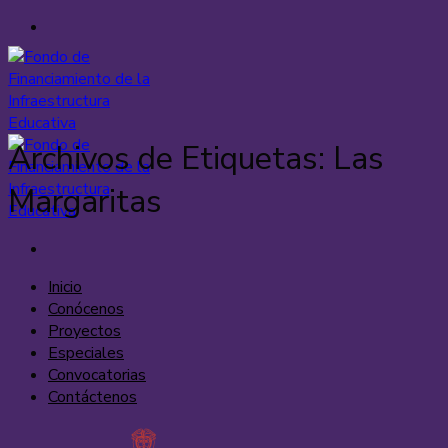
Saltar
al
contenido
Archivos de Etiquetas:
Las
Margaritas
Inicio
Conócenos
Proyectos
Especiales
Convocatorias
Contáctenos