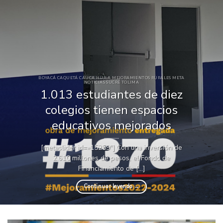
BOYACÁ CAQUETÁ CAUCA HUILA MEJORAMIENTOS RURALES META
NOTICIAS SUCRE TOLIMA
1.013 estudiantes de diez
colegios tienen espacios
educativos mejorados
[metaslider id=»15259″] Con una inversión de
2.610 millones de pesos, el Fondo de
Financiamiento de [...]
Continuar leyendo
→