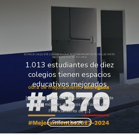
BOYACÁ CAQUETÁ CAUCA HUILA MEJORAMIENTOS RURALES META
NOTICIAS SUCRE TOLIMA
1.013 estudiantes de diez
colegios tienen espacios
educativos mejorados
[metaslider id=»15259″] Con una inversión de
2.610 millones de pesos, el Fondo de
Financiamiento de [...]
Continuar leyendo
→