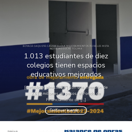
BOYACÁ CAQUETÁ CAUCA HUILA MEJORAMIENTOS RURALES META
NOTICIAS SUCRE TOLIMA
1.013 estudiantes de diez
colegios tienen espacios
educativos mejorados
[metaslider id=»15259″] Con una inversión de
2.610 millones de pesos, el Fondo de
Financiamiento de [...]
Continuar leyendo
→