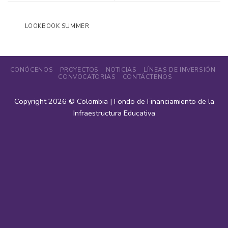
LOOKBOOK SUMMER
CONÓCENOS
PROYECTOS
NOTICIAS
LÍNEAS DE INVERSIÓN
CONVOCATORIAS
CONTÁCTENOS
Copyright 2026 ©
Colombia | Fondo de Financiamiento de la
Infraestructura Educativa