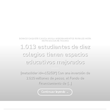
BOYACÁ CAQUETÁ CAUCA HUILA MEJORAMIENTOS RURALES META
NOTICIAS SUCRE TOLIMA
1.013 estudiantes de diez
colegios tienen espacios
educativos mejorados
[metaslider id=»15259″] Con una inversión de
2.610 millones de pesos, el Fondo de
Financiamiento de [...]
Continuar leyendo
→