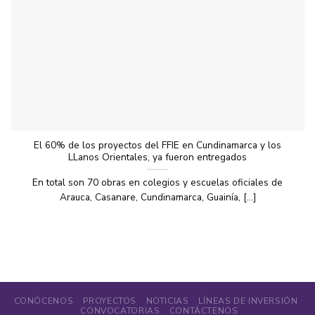
El 60% de los proyectos del FFIE en Cundinamarca y los
LLanos Orientales, ya fueron entregados
En total son 70 obras en colegios y escuelas oficiales de
Arauca, Casanare, Cundinamarca, Guainía, [...]
CONÓCENOS
PROYECTOS
NOTICIAS
LÍNEAS DE INVERSIÓN
CONVOCATORIAS
CONTÁCTENOS